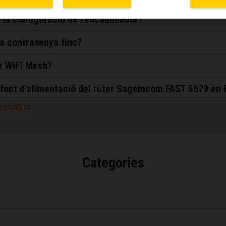
 la configuració de l'encaminador?
na contrasenya tinc?
ar WiFi Mesh?
a font d'alimentació del rúter Sagemcom FAST 5670 en 
resultats
Categories