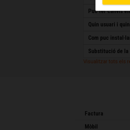
Puc fer canvis en
Quin usuari i qui
Com puc instal·l
Substitució de l
Visualitzar tots els 
Factura
Mòbil