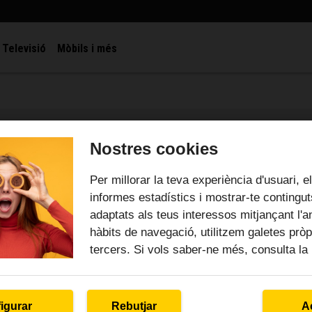
Televisió
Mòbils i més
Nostres cookies
Per millorar la teva experiència d'usuari, e
informes estadístics i mostrar-te contingu
adaptats als teus interessos mitjançant l'an
hàbits de navegació, utilitzem galetes pròp
Internet
tercers. Si vols saber-ne més, consulta la
Dubtes més freqüents
s puc connectar a la meva xarxa wifi?
igurar
Rebutjar
A