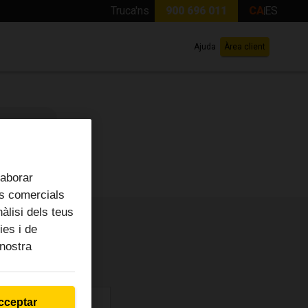
Truca'ns
900 696 011
CA
ES
Ajuda
Àrea client
laborar
ts comercials
àlisi dels teus
ies i de
 nostra
cceptar