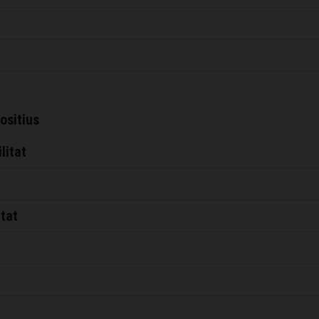
positius
litat
tat