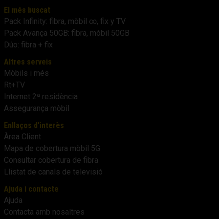
El més buscat
Pack Infinity: fibra, mòbil ∞, fix y TV
Pack Avança 50GB: fibra, mòbil 50GB
Dúo: fibra + fix
Altres serveis
Mòbils i més
Rt+TV
Internet 2ª residència
Assegurança mòbil
Enllaços d'interès
Àrea Client
Mapa de cobertura mòbil 5G
Consultar cobertura de fibra
Llistat de canals de televisió
Ajuda i contacte
Ajuda
Contacta amb nosaltres