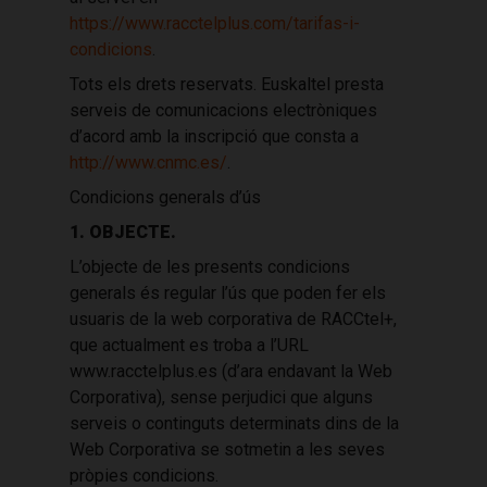
https://www.racctelplus.com/tarifas-i-
condicions
.
Tots els drets reservats. Euskaltel presta
serveis de comunicacions electròniques
d’acord amb la inscripció que consta a
http://www.cnmc.es/
.
Condicions generals d’ús
1. OBJECTE.
L’objecte de les presents condicions
generals és regular l’ús que poden fer els
usuaris de la web corporativa de RACCtel+,
que actualment es troba a l’URL
www.racctelplus.es (d’ara endavant la Web
Corporativa), sense perjudici que alguns
serveis o continguts determinats dins de la
Web Corporativa se sotmetin a les seves
pròpies condicions.