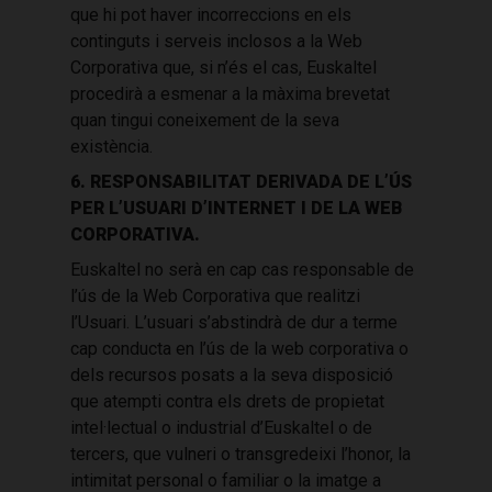
que hi pot haver incorreccions en els
continguts i serveis inclosos a la Web
Corporativa que, si n’és el cas, Euskaltel
procedirà a esmenar a la màxima brevetat
quan tingui coneixement de la seva
existència.
6. RESPONSABILITAT DERIVADA DE L’ÚS
PER L’USUARI D’INTERNET I DE LA WEB
CORPORATIVA.
Euskaltel no serà en cap cas responsable de
l’ús de la Web Corporativa que realitzi
l’Usuari. L’usuari s’abstindrà de dur a terme
cap conducta en l’ús de la web corporativa o
dels recursos posats a la seva disposició
que atempti contra els drets de propietat
intel·lectual o industrial d’Euskaltel o de
tercers, que vulneri o transgredeixi l’honor, la
intimitat personal o familiar o la imatge a