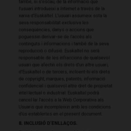
també, si s’escau, de la informació que
l’usuari introdueixi a Internet a través de la
xarxa d’Euskaltel. L’usuari assumeix sota la
seva responsabilitat exclusiva les
conseqüències, danys o accions que
poguessin derivar-se de l’accés als
continguts i informacions i també de la seva
reproducció o difusió. Euskaltel no serà
responsable de les infraccions de qualsevol
usuari que afectin els drets d’un altre usuari,
d’Euskaltel o de tercers, incloent-hi els drets
de copyright, marques, patents, informació
confidencial i qualsevol altre dret de propietat
intel·lectual o industrial. Euskaltel podrà
cancel·lar l’accés a la Web Corporativa als
Usuaris que incompleixin amb les condicions
d’ús establertes en el present document.
8. INCLUSIÓ D’ENLLAÇOS.