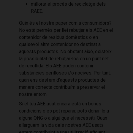
millorar el procés de reciclatge dels
RAEE.
Quin és el nostre paper com a consumidors?
No està permès per llei rebutjar els AEE en el
contenidor de residus domèstics o en
qualsevol altre contenidor no destinat a
aquests productes. No obstant això, existeix
la possibilitat de rebutjar-los en un punt net
de recollida. Els AEE poden contenir
substàncies perilloses i/o nocives. Per tant,
quan ens desfem d’aquests productes de
manera correcta contribuïm a preservar el
nostre entorn.
Si el teu AEE usat encara està en bones
condicions o es pot reparar, pots donar-lo a
alguna ONG o a algú que el necessiti. Quan
allarguem la vida dels nostres AEE usats
estem contribuint a una utilització eficient