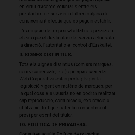
en virtut d’acords voluntaris entre els
prestadors de serveis i d’altres mitjans de
coneixement efectiu que es puguin establir.
L’exempció de responsabilitat no operarà en
el cas que el destinatari del servei actuï sota
la direcció, l’autoritat o el control d’Euskaltel.
9. SIGNES DISTINTIUS.
Tots els signes distintius (com ara marques,
noms comercials, etc.) que apareixen a la
Web Corporativa estan protegits per la
legislació vigent en matèria de marques, per
la qual cosa els usuaris no en podran realitzar
cap reproducció, comunicació, explotació o
utilització, tret que ostentin consentiment
previ per escrit del titular.
10. POLÍTICA DE PRIVADESA.
Consulteu aquí la Política de privacitat