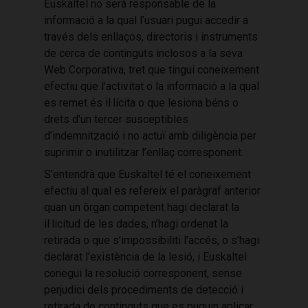
Euskaltel no serà responsable de la
informació a la qual l’usuari pugui accedir a
través dels enllaços, directoris i instruments
de cerca de continguts inclosos a la seva
Web Corporativa, tret que tingui coneixement
efectiu que l’activitat o la informació a la qual
es remet és il·lícita o que lesiona béns o
drets d’un tercer susceptibles
d’indemnització i no actuï amb diligència per
suprimir o inutilitzar l’enllaç corresponent.
S’entendrà que Euskaltel té el coneixement
efectiu al qual es refereix el paràgraf anterior
quan un òrgan competent hagi declarat la
il·licitud de les dades, n’hagi ordenat la
retirada o que s’impossibiliti l’accés, o s’hagi
declarat l’existència de la lesió, i Euskaltel
conegui la resolució corresponent, sense
perjudici dels procediments de detecció i
retirada de continguts que es puguin aplicar