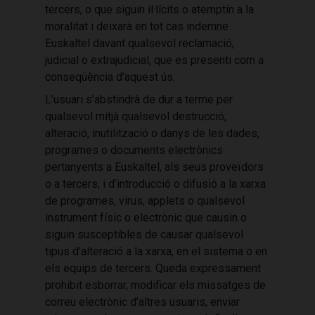
tercers, o que siguin il·lícits o atemptin a la
moralitat i deixarà en tot cas indemne
Euskaltel davant qualsevol reclamació,
judicial o extrajudicial, que es presenti com a
conseqüència d’aquest ús.
L’usuari s’abstindrà de dur a terme per
qualsevol mitjà qualsevol destrucció,
alteració, inutilització o danys de les dades,
programes o documents electrònics
pertanyents a Euskaltel, als seus proveïdors
o a tercers, i d’introducció o difusió a la xarxa
de programes, virus, applets o qualsevol
instrument físic o electrònic que causin o
siguin susceptibles de causar qualsevol
tipus d’alteració a la xarxa, en el sistema o en
els equips de tercers. Queda expressament
prohibit esborrar, modificar els missatges de
correu electrònic d’altres usuaris, enviar