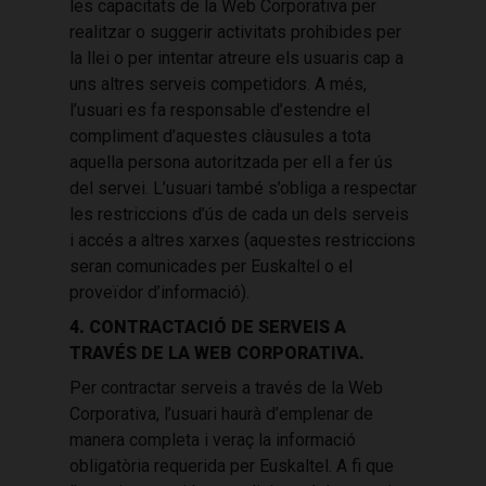
les capacitats de la Web Corporativa per
realitzar o suggerir activitats prohibides per
la llei o per intentar atreure els usuaris cap a
uns altres serveis competidors. A més,
l’usuari es fa responsable d’estendre el
compliment d’aquestes clàusules a tota
aquella persona autoritzada per ell a fer ús
del servei. L’usuari també s’obliga a respectar
les restriccions d’ús de cada un dels serveis
i accés a altres xarxes (aquestes restriccions
seran comunicades per Euskaltel o el
proveïdor d’informació).
4. CONTRACTACIÓ DE SERVEIS A
TRAVÉS DE LA WEB CORPORATIVA.
Per contractar serveis a través de la Web
Corporativa, l’usuari haurà d’emplenar de
manera completa i veraç la informació
obligatòria requerida per Euskaltel. A fi que