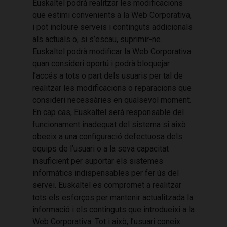
Euskaltel podrà realitzar les modificacions
que estimi convenients a la Web Corporativa,
i pot incloure serveis i continguts addicionals
als actuals o, si s’escau, suprimir-ne.
Euskaltel podrà modificar la Web Corporativa
quan consideri oportú i podrà bloquejar
l’accés a tots o part dels usuaris per tal de
realitzar les modificacions o reparacions que
consideri necessàries en qualsevol moment.
En cap cas, Euskaltel serà responsable del
funcionament inadequat del sistema si això
obeeix a una configuració defectuosa dels
equips de l’usuari o a la seva capacitat
insuficient per suportar els sistemes
informàtics indispensables per fer ús del
servei. Euskaltel es compromet a realitzar
tots els esforços per mantenir actualitzada la
informació i els continguts que introdueixi a la
Web Corporativa. Tot i això, l’usuari coneix