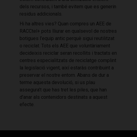
dels recursos, i també evitem que es generin
residus addicionals.
Hi ha altres vies? Quan compres un AEE de
RACCtel+ pots lliurar en qualsevol de nostres
botigues l’equip antic perquè sigui reutilitzat
o reciclat. Tots els AEE que voluntàriament
decideixis reciclar seran recollits i tractats en
centres especialitzats de reciclatge complint
la legislació vigent, així estaràs contribuint a
preservar el nostre entorn. Abans de dur a
terme aquesta devolució, si us plau
assegura’t que has tret les piles, que han
d’anar als contenidors destinats a aquest
efecte.