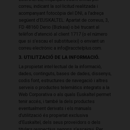
correu, indicant la sol·licitud realitzada i
acompanyant fotocòpia del DNI, a l’adreça
següent d’EUSKALTEL: Apartat de correus, 3,
FD 48160 Derio (Bizkaia) o bé trucant al
telèfon d’atenció al client 1717 (o el número
que si s’escau el substitueixi) o enviant un
correu electrònic a info@racctelplus.com.
3. UTILITZACIÓ DE LA INFORMACIÓ.
La propietat intel·lectual de la informació,
dades, continguts, bases de dades, dissenys,
codis font, estructures de navegació i altres
serveis o productes telemàtics integrats a la
Web Corporativa o als quals Euskaltel permet
tenir accés, i també la dels productes
eventualment derivats i els manuals
d’utilització és propietat exclusiva
d’Euskaltel, dels seus proveïdors o dels
titulars respectius segons s’escaigui. Per