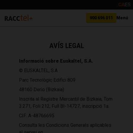
CA
ES
900 696 011
Menú
AVÍS LEGAL
Informació sobre Euskaltel, S.A.
© EUSKALTEL, S.A
Parc Tecnològic Edifici 809
48160 Derio (Bizkaia)
Inscrita al Registre Mercantil de Bizkaia, Tom
3.271, Foli 212, Full BI-14727, inscripció 1a.
CIF: A-48766695
Consulta les Condicions Generals aplicables
al servei en