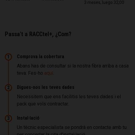
3 meses, luego 32,00
Passa't a RACCtel+, ¿Com?
Comprova la cobertura
1
Abans has de consultar si la nostra fibra arriba a casa
teva. Fes-ho
aquí
.
Digues-nos les teves dades
2
Necessitem que ens facilitis les teves dades i el
pack que vols contractar.
Instal·lació
3
Un tècnic especialista se pondrà en contacte amb tu
per concertar la cita d'instal·lació.