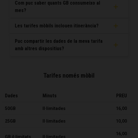
Com puc saber quants GB consumeixo al
mes?
Les tarifes mòbils inclouen itinerància?
Puc compartir les dades de la meva tarifa
amb altres dispositius?
Tarifes només mòbil
Dades
Minuts
PREU
50GB
Il·limitades
16,00
25GB
Il·limitades
10,00
16,00
GB il·limitats
Il·limitades