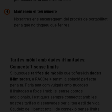
Mantenem el teu número
4
Nosaltres ens encarreguem del procés de portabilitat
per a què no tingueu que fer res.
Tarifes mòbil amb dades il·limitades:
Connecta’t sense límits
Si busques
tarifes de mòbils
que t’ofereixin
dades
il·limitades
, a RACCtel+ tenim la solució perfecta
per a tu. Parla tant com vulguis amb trucades
il·limitades a fixos i mòbils, sense costos
addicionals, i estigues sempre connectat amb les
nostres tarifes dissenyades per al teu estil de vida.
Gaudeix de llibertat total i de connexió sense límits.