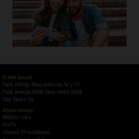
El més buscat
Pack Infinity: fibra, mòbil ∞, fix y TV
Pack Avança 50GB: fibra, mòbil 50GB
Dúo: fibra + fix
Altres serveis
Mòbils i més
Rt+TV
Internet 2ª residència