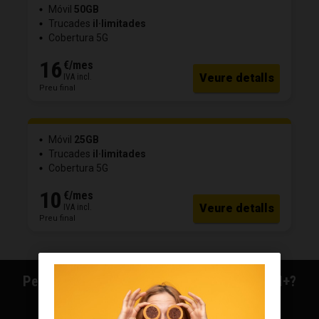
Móvil
50GB
Trucades
il·limitades
Cobertura 5G
16
€
/mes
Veure detalls
IVA incl.
Preu final
Móvil
25GB
Trucades
il·limitades
Cobertura 5G
10
€
/mes
Veure detalls
IVA incl.
Preu final
Per què triar les tarifes de mòbil de RACCtel+?