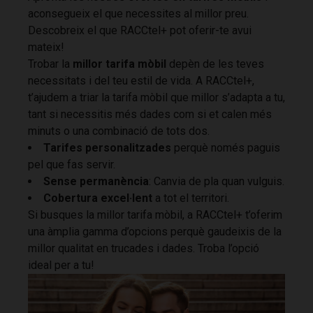
aconsegueix el que necessites al millor preu.
Descobreix el que RACCtel+ pot oferir-te avui
mateix!
Trobar la
millor tarifa mòbil
depèn de les teves
necessitats i del teu estil de vida. A RACCtel+,
t’ajudem a triar la tarifa mòbil que millor s’adapta a tu,
tant si necessitis més dades com si et calen més
minuts o una combinació de tots dos.
Tarifes personalitzades
perquè només paguis
pel que fas servir.
Sense permanència
: Canvia de pla quan vulguis.
Cobertura excel·lent
a tot el territori.
Si busques la millor tarifa mòbil, a RACCtel+ t’oferim
una àmplia gamma d’opcions perquè gaudeixis de la
millor qualitat en trucades i dades. Troba l’opció
ideal per a tu!