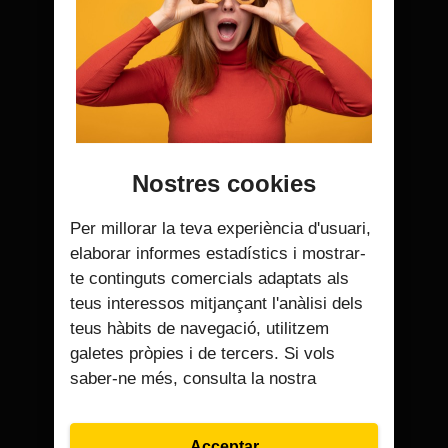
Cobertura mòbil 5G
Augmentem el nombre d’antenes mòbils i
Nostres cookies
incorporem la tecnologia 5G perquè puguis
gaudir de la màxima velocitat.
Per millorar la teva experiència d'usuari,
elaborar informes estadístics i mostrar-
te continguts comercials adaptats als
teus interessos mitjançant l'anàlisi dels
teus hàbits de navegació, utilitzem
galetes pròpies i de tercers. Si vols
saber-ne més, consulta la nostra
Estalvia cada mes
Acceptar