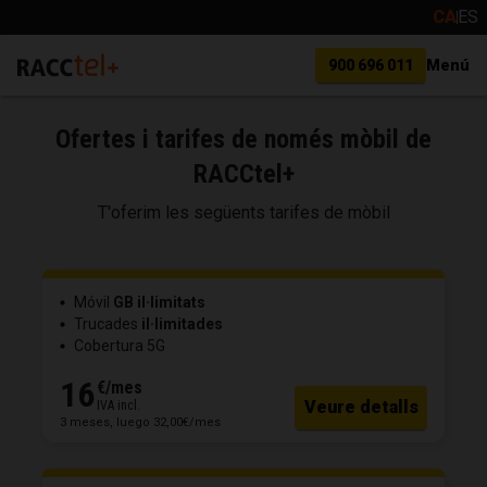
CA
ES
900 696 011
Menú
Ofertes i tarifes de només mòbil de
RACCtel+
T'oferim les següents tarifes de mòbil
Móvil
GB il·limitats
Trucades
il·limitades
Cobertura 5G
16
€
/mes
Veure detalls
IVA incl.
3 meses, luego 32,00€/mes