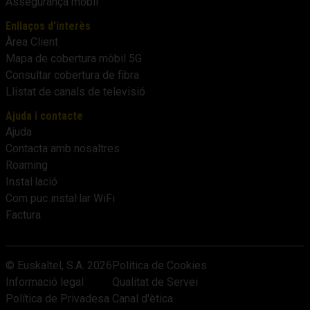
Assegurança mòbil
Enllaços d'interès
Àrea Client
Mapa de cobertura mòbil 5G
Consultar cobertura de fibra
Llistat de canals de televisió
Ajuda i contacte
Ajuda
Contacta amb nosaltres
Roaming
Instal·lació
Com puc instal·lar WiFi
Factura
© Euskaltel, S.A.
2026
Política de Cookies
Informació legal
Qualitat de Servei
Política de Privadesa
Canal d'ètica