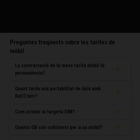
puguis introduir-la.
Preguntes freqüents sobre les tarifes de
mòbil
La contractació de la meva tarifa mòbil té
permanència?
Quant tarda una portabilitat de línia amb
RaCCtel+?
Com activar la targeta SIM?
Quants GB són suficients per a un mòbil?