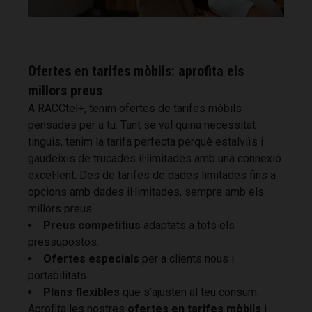
Ofertes en tarifes mòbils: aprofita els
millors preus
A RACCtel+, tenim ofertes de tarifes mòbils
pensades per a tu. Tant se val quina necessitat
tinguis, tenim la tarifa perfecta perquè estalviïs i
gaudeixis de trucades il·limitades amb una connexió
excel·lent. Des de tarifes de dades limitades fins a
opcions amb dades il·limitades, sempre amb els
millors preus.
Preus competitius
adaptats a tots els
pressupostos.
Ofertes especials
per a clients nous i
portabilitats.
Plans flexibles
que s’ajusten al teu consum.
Aprofita les nostres
ofertes en tarifes mòbils
i