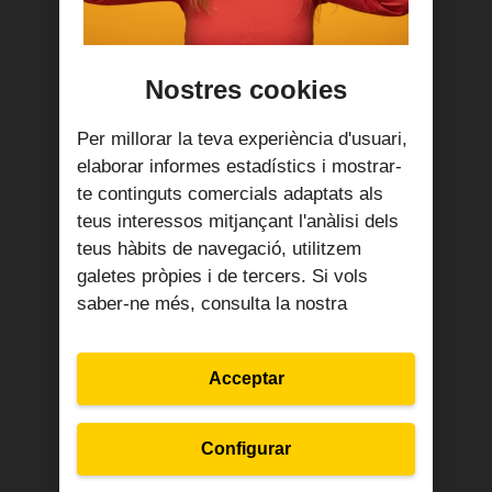
Més informació
Nostres cookies
Per millorar la teva experiència d'usuari,
elaborar informes estadístics i mostrar-
te continguts comercials adaptats als
teus interessos mitjançant l'anàlisi dels
teus hàbits de navegació, utilitzem
galetes pròpies i de tercers. Si vols
saber-ne més, consulta la nostra
Acceptar
Drets en Protecció de
Configurar
Dades