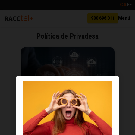
CA
ES
900 696 011
Menú
Política de Privadesa
Política de privadesa de
webs i aplicacions