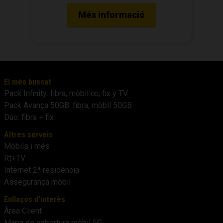
Més informació
El més buscat
Pack Infinity: fibra, mòbil ∞, fix y TV
Pack Avança 50GB: fibra, mòbil 50GB
Dúo: fibra + fix
Altres serveis
Mòbils i més
Rt+TV
Internet 2ª residència
Assegurança mòbil
Enllaços d'interès
Àrea Client
Mapa de cobertura mòbil 5G