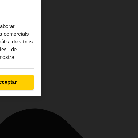
laborar
ts comercials
àlisi dels teus
ies i de
 nostra
cceptar