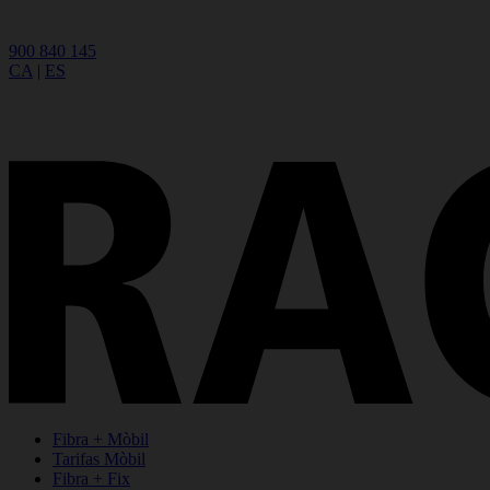
900 840 145
CA
|
ES
Fibra + Mòbil
Tarifas Mòbil
Fibra + Fix