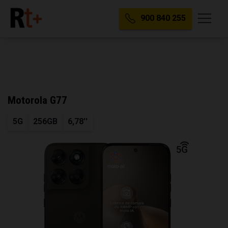
900 840 255
Motorola G77
5G
256GB
6,78''