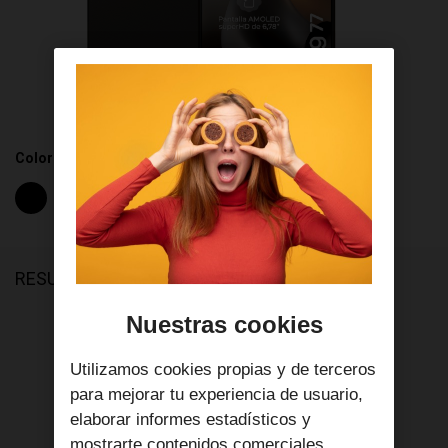
Color Disponible
RESUMEN
Nuestras cookies
Selecciona el tipo de pago
Utilizamos cookies propias y de terceros
para mejorar tu experiencia de usuario,
5
€/mes
elaborar informes estadísticos y
IVA incl.
mostrarte contenidos comerciales