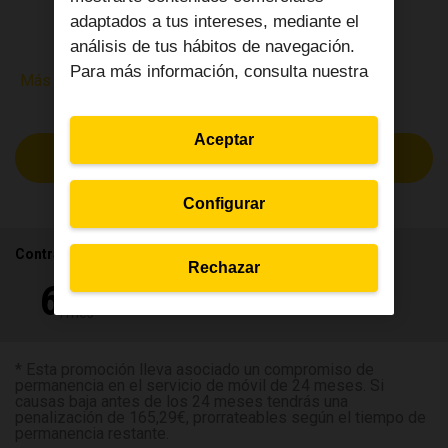
adaptados a tus intereses, mediante el
por 48 meses
análisis de tus hábitos de navegación.
Para más información, consulta nuestra
Más detalles
Aceptar
Configurar
Contrata tu seguro desde
Rechazar
Primer mes gratis e impuestos incluidos
* Esta promoción lleva asociado un compromiso de
permanencia en el servicio de móvil de 24 meses. Si
causas baja antes de los 24 meses tendrás una
penalización de 165,29€, prorrateables según el tiempo de
permanencia restante.