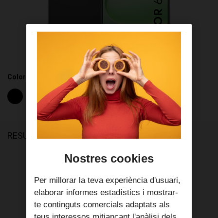
Color Disponible
RESUM
Nostres cookies
Selecciona el pagament
Per millorar la teva experiència d'usuari,
6
elaborar informes estadístics i mostrar-
€/mes
te continguts comercials adaptats als
IVA incl.
teus interessos mitjançant l'anàlisi dels