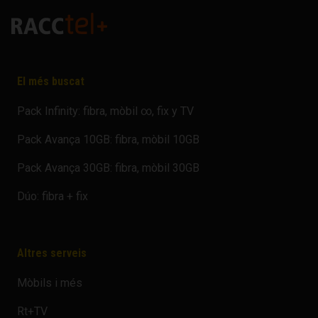
El més buscat
Pack Infinity: fibra, mòbil ∞, fix y TV
Pack Avança 10GB: fibra, mòbil 10GB
Pack Avança 30GB: fibra, mòbil 30GB
Dúo: fibra + fix
Altres serveis
Mòbils i més
Rt+TV